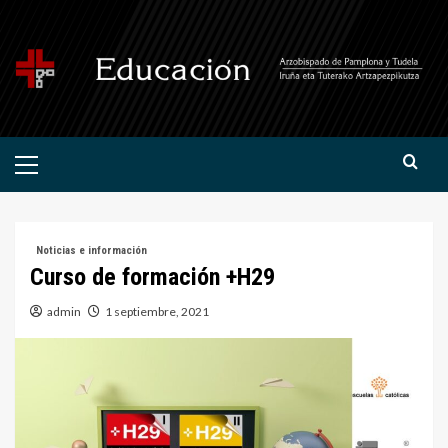
Saltar
al
contenido
Menú
primario
Noticias e información
Curso de formación +H29
admin
1 septiembre, 2021