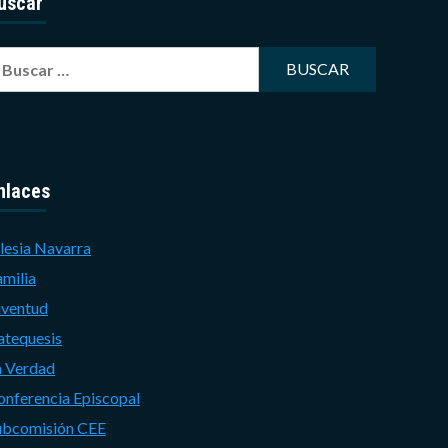
uscar
uscar:
nlaces
lesia Navarra
amilia
uventud
atequesis
a Verdad
onferencia Episcopal
ubcomisión CEE