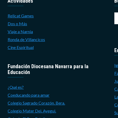
Actividades
B
B
Relicat Games
Dos o Más
Viaje a Narnia
Ronda de Villancicos
Cine Espiritual
E
Ig
Fundación Diocesana Navarra para la
Educación
F
J
¿Qué es?
C
Coeducando para amar
L
Colegio Sagrado Corazón. Bera.
C
Colegio Mater Dei. Ayegui.
S