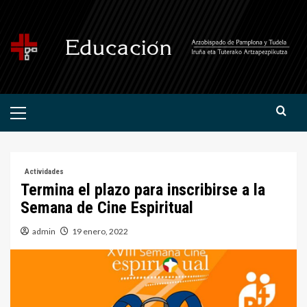
Saltar
al
contenido
Menú
primario
Actividades
Termina el plazo para inscribirse a la
Semana de Cine Espiritual
admin
19 enero, 2022