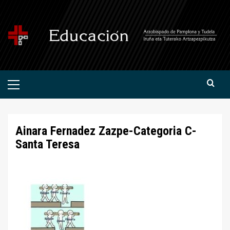
Saltar
al
contenido
Menú
primario
Ainara Fernadez Zazpe-Categoria C-
Santa Teresa