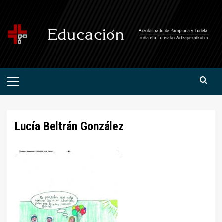
Saltar
al
contenido
Menú
primario
Lucía Beltrán González