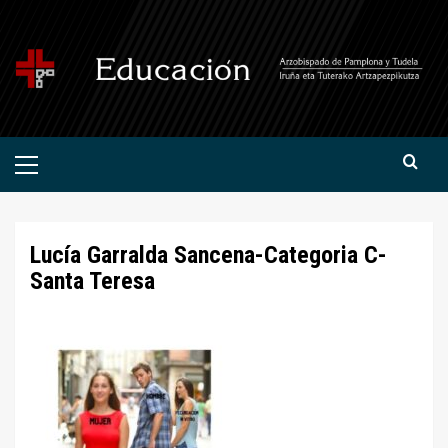
Saltar
al
contenido
Menú
primario
Lucía Garralda Sancena-Categoria C-
Santa Teresa