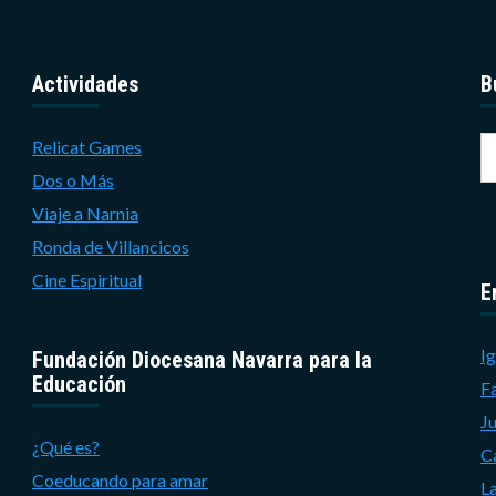
Actividades
B
B
Relicat Games
Dos o Más
Viaje a Narnia
Ronda de Villancicos
Cine Espiritual
E
Ig
Fundación Diocesana Navarra para la
Educación
F
J
¿Qué es?
C
Coeducando para amar
L