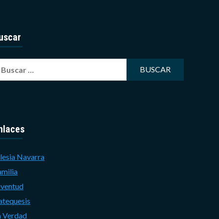
uscar
uscar:
nlaces
lesia Navarra
amilia
uventud
atequesis
a Verdad