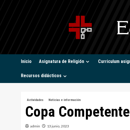
Saltar
al
contenido
Inicio
Asignatura de Religión
Curriculum asig
Recursos didácticos
Actividades
Noticias e información
Copa Competente
admin
13 junio, 2023