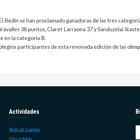
El Redín se han proclamado ganadoras de las tres categoría
avalles 38 puntos, Claret Larraona 37 y Sanduzelai Ikaste
e en la categoría B.
olegios participantes de esta renovada edición de las oli
Actividades
B
B
Relicat Games
Dos o Más