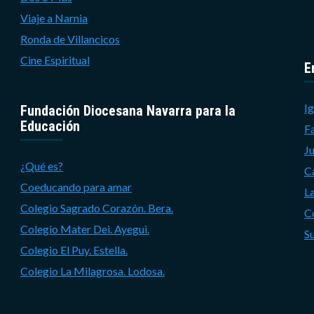
Viaje a Narnia
Ronda de Villancicos
Cine Espiritual
E
Ig
Fundación Diocesana Navarra para la
Educación
F
J
¿Qué es?
C
Coeducando para amar
L
Colegio Sagrado Corazón. Bera.
C
Colegio Mater Dei. Ayegui.
S
Colegio El Puy. Estella.
Colegio La Milagrosa. Lodosa.