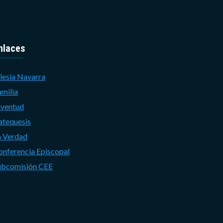
nlaces
lesia Navarra
amilia
uventud
atequesis
a Verdad
onferencia Episcopal
ubcomisión CEE