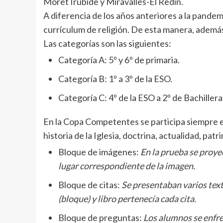
Moret Irubide y Miravalles-El Redín.
A diferencia de los años anteriores a la pande
currículum de religión. De esta manera, además d
Las categorías son las siguientes:
Categoría A: 5º y 6º de primaria.
Categoría B: 1º a 3º de la ESO.
Categoría C: 4º de la ESO a 2º de Bachillera
En la Copa Competentes se participa siempre e
historia de la Iglesia, doctrina, actualidad, p
Bloque de imágenes:
En la prueba se proye
lugar correspondiente de la imagen.
Bloque de citas:
Se presentaban varios texto
(bloque) y libro pertenecía cada cita.
Bloque de preguntas:
Los alumnos se enfre