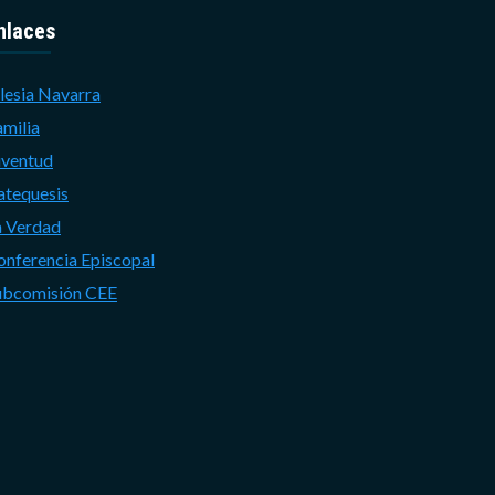
nlaces
lesia Navarra
amilia
uventud
atequesis
a Verdad
onferencia Episcopal
ubcomisión CEE