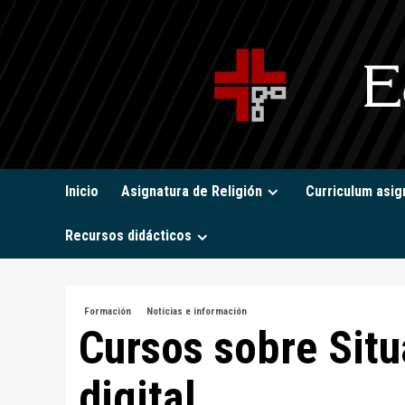
Saltar
al
contenido
Inicio
Asignatura de Religión
Curriculum asig
Recursos didácticos
Formación
Noticias e información
Cursos sobre Situ
digital