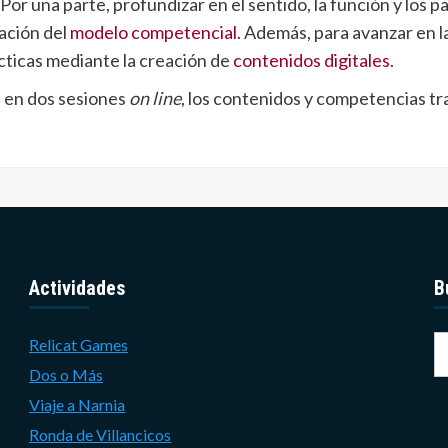
or una parte, profundizar en el sentido, la función y los p
ación del
modelo competencial
. Además, para avanzar en l
cticas mediante la creación de
contenidos digitales
.
, en dos sesiones
on line
, los contenidos y competencias tra
Actividades
B
B
Relicat Games
Dos o Más
Viaje a Narnia
Ronda de Villancicos