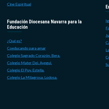
Cine Espiritual
E
Ig
Fundación Diocesana Navarra para la
Educación
F
J
¿Qué es?
C
Coeducando para amar
L
Colegio Sagrado Corazón. Bera.
C
Colegio Mater Dei. Ayegui.
S
Colegio El Puy. Estella.
Colegio La Milagrosa. Lodosa.