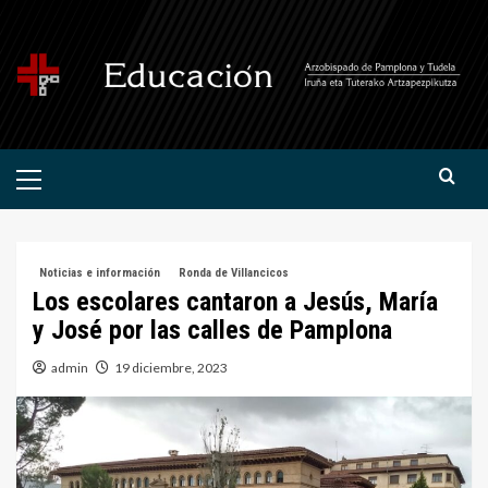
Saltar
al
contenido
Menú
primario
Noticias e información
Ronda de Villancicos
Los escolares cantaron a Jesús, María
y José por las calles de Pamplona
admin
19 diciembre, 2023