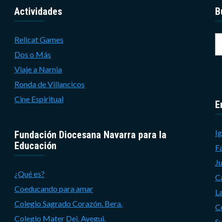
Actividades
B
B
Relicat Games
Dos o Más
Viaje a Narnia
Ronda de Villancicos
Cine Espiritual
E
Ig
Fundación Diocesana Navarra para la
Educación
F
J
¿Qué es?
C
Coeducando para amar
L
Colegio Sagrado Corazón. Bera.
C
Colegio Mater Dei. Ayegui.
S