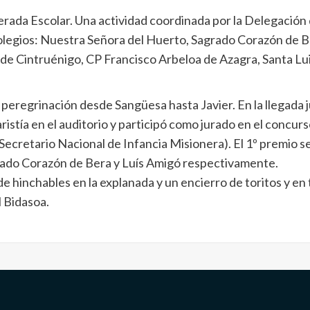
ierada Escolar. Una actividad coordinada por la Delegació
legios: Nuestra Señora del Huerto, Sagrado Corazón de Be
 Cintruénigo, CP Francisco Arbeloa de Azagra, Santa Luis
l peregrinación desde Sangüesa hasta Javier. En la llegada 
caristía en el auditorio y participó como jurado en el conc
cretario Nacional de Infancia Misionera). El 1º premio se 
Sagrado Corazón de Bera y Luís Amigó respectivamente.
 de hinchables en la explanada y un encierro de toritos y 
l Bidasoa.