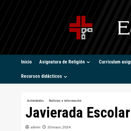
Saltar
al
contenido
Inicio
Asignatura de Religión
Curriculum asig
Recursos didácticos
Actividades
Noticias e información
Javierada Escolar
admin
20 mayo, 2024