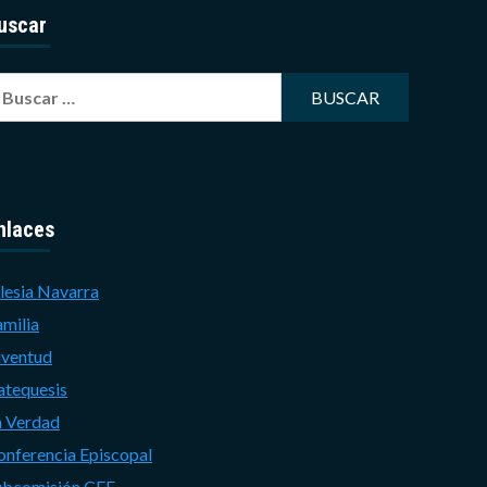
uscar
uscar:
nlaces
lesia Navarra
amilia
uventud
atequesis
a Verdad
onferencia Episcopal
ubcomisión CEE