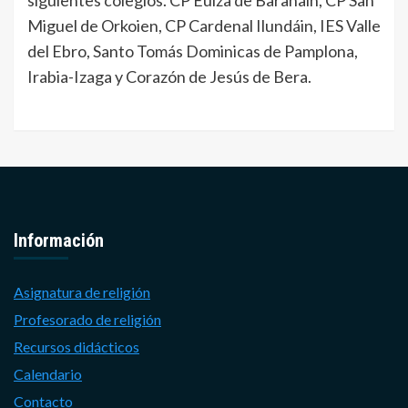
Miguel de Orkoien, CP Cardenal Ilundáin, IES Valle
del Ebro, Santo Tomás Dominicas de Pamplona,
Irabia-Izaga y Corazón de Jesús de Bera.
Información
Asignatura de religión
Profesorado de religión
Recursos didácticos
Calendario
Contacto