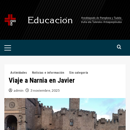
Saltar
al
contenido
Menú
primario
Actividades
Noticias e información
Sin categoría
Viaje a Narnia en Javier
admin
3 noviembre, 2025