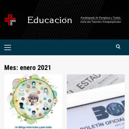
Saltar
al
contenido
Menú
primario
Mes:
enero 2021