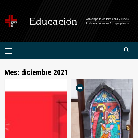
Saltar
al
contenido
Menú
primario
Mes:
diciembre 2021