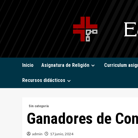
Saltar
al
contenido
Inicio
Asignatura de Religión
Curriculum asig
Recursos didácticos
Sin categoría
Ganadores de Con
admin
17 junio, 2024