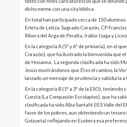
texto con fines caricaturescos que se difunde
dicho meme con una cita bíblica.
En total han participado cerca de 150 alumnos
Erleta de Leitza, Sagrado Corazón, CP Francisc
Ribera del Arga de Peralta, Irabia-Izaga y Lice
En la categoría A (5º y 6º de primaria), en el q
Corazón), que ha ilustrado la bienvenida que e
de Hosanna. La segunda clasificada ha sido Mar
Jesús mostrándonos que Él es el camino, la Verd
lanzado un mensaje de prudencia y sabiduría a t
En la categoría B (1º a 3º de la ESO), teniend
Cuesta (La Compasión Escolapios), que ha sabid
clasificada ha sido Alba Santafé (IES Valle de
favor de los pobres, aun obteniendo un tesoro m
Goizueta) reflejando en Euskera esa preferenc