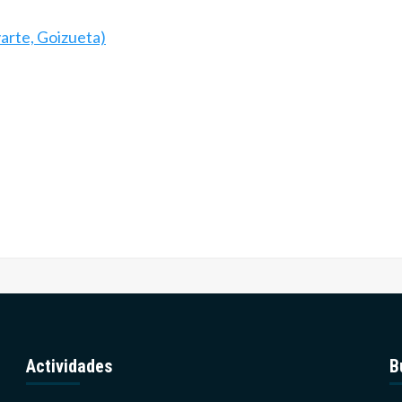
arte, Goizueta)
Actividades
B