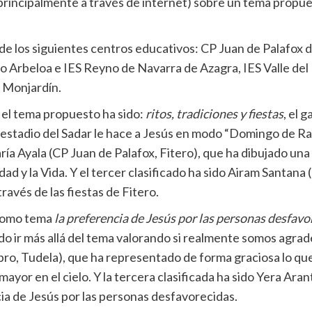
 principalmente a través de internet) sobre un tema propu
 de los siguientes centros educativos: CP Juan de Palafox
o Arbeloa e IES Reyno de Navarra de Azagra, IES Valle del
o Monjardín.
ue el tema propuesto ha sido:
ritos, tradiciones y fiestas
, el 
l estadio del Sadar le hace a Jesús en modo “Domingo de R
ía Ayala (CP Juan de Palafox, Fitero), que ha dibujado un
ad y la Vida. Y el tercer clasificado ha sido Airam Santana
ravés de las fiestas de Fitero.
o como tema
la preferencia de Jesús por las personas desfavo
o ir más allá del tema valorando si realmente somos agrad
l Ebro, Tudela), que ha representado de forma graciosa lo 
ayor en el cielo. Y la tercera clasificada ha sido Yera Ara
ia de Jesús por las personas desfavorecidas.