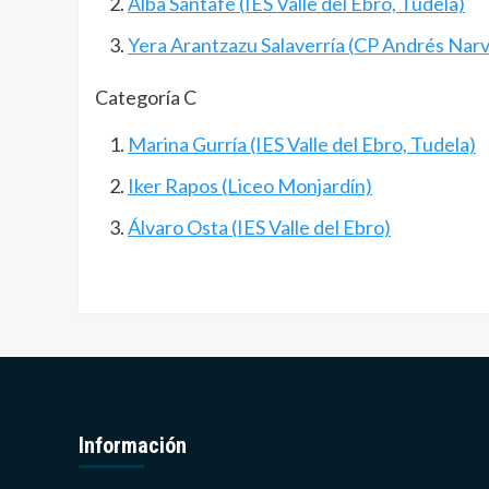
Alba Santafé (IES Valle del Ebro, Tudela)
Yera Arantzazu Salaverría (CP Andrés Narv
Categoría C
Marina Gurría (IES Valle del Ebro, Tudela)
Iker Rapos (Liceo Monjardín)
Álvaro Osta (IES Valle del Ebro)
Información