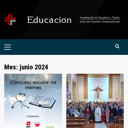
Saltar
al
contenido
Menú
primario
Mes:
junio 2024