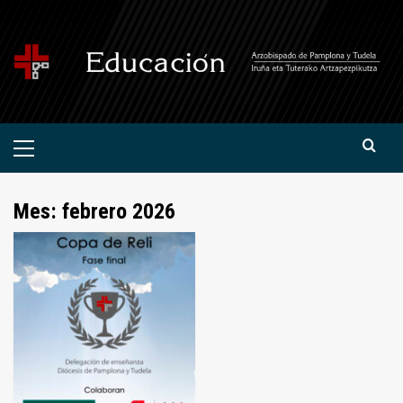
Saltar
al
contenido
Menú
primario
Mes:
febrero 2026