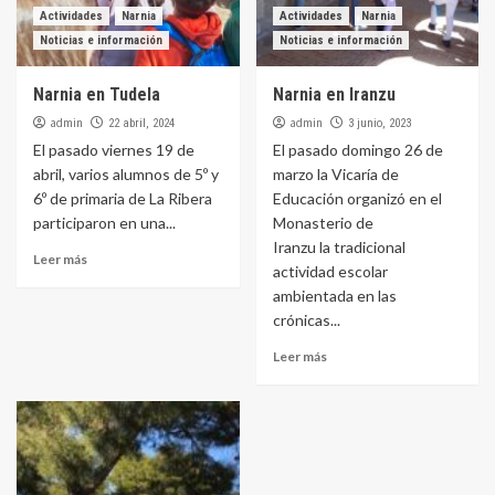
Actividades
Narnia
Actividades
Narnia
Noticias e información
Noticias e información
Narnia en Tudela
Narnia en Iranzu
admin
admin
22 abril, 2024
3 junio, 2023
El pasado viernes 19 de
El pasado domingo 26 de
abril, varios alumnos de 5º y
marzo la Vicaría de
6º de primaria de La Ribera
Educación organizó en el
participaron en una...
Monasterio de
Iranzu la tradicional
Leer más
actividad escolar
ambientada en las
crónicas...
Leer más