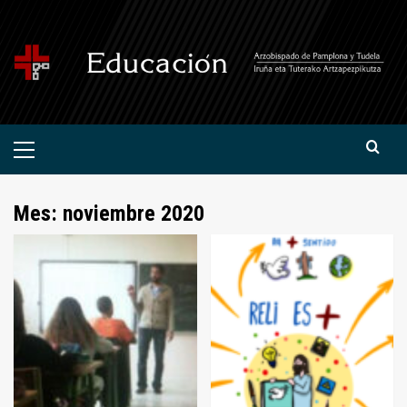
Saltar
al
contenido
Menú
primario
Mes:
noviembre 2020