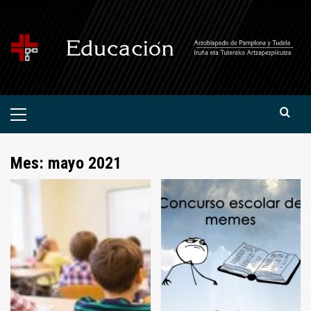
Saltar
al
contenido
Menú
primario
Mes:
mayo 2021