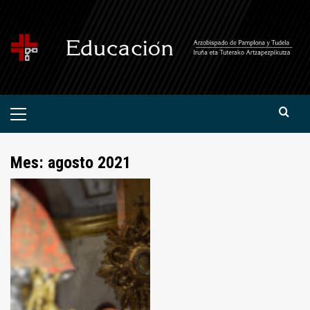
Saltar
al
contenido
Menú
primario
Mes:
agosto 2021