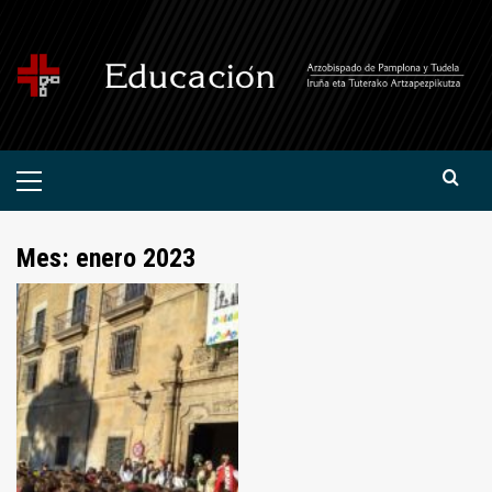
Saltar
al
contenido
Menú
primario
Mes:
enero 2023